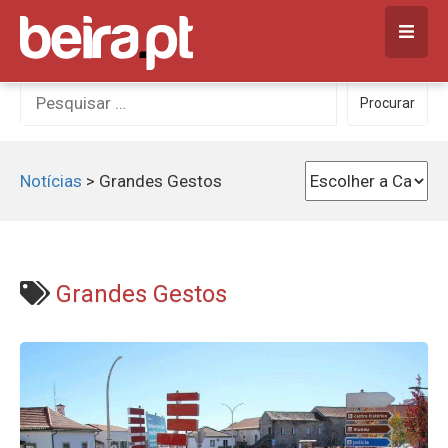
Skip
to
content
Procurar
Procurar
por:
Notícias
>
Grandes Gestos
Grandes Gestos