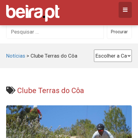
Skip
to
content
Procurar
Procurar
por:
Notícias
>
Clube Terras do Côa
Clube Terras do Côa