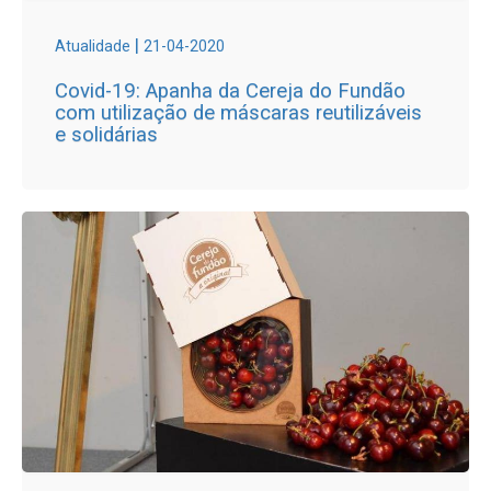
|
Atualidade
21-04-2020
Covid-19: Apanha da Cereja do Fundão
com utilização de máscaras reutilizáveis
e solidárias