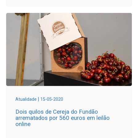
|
Atualidade
15-05-2020
Dois quilos de Cereja do Fundão
arrematados por 560 euros em leilão
online