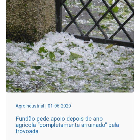
|
Agroindustrial
01-06-2020
Fundão pede apoio depois de ano
agrícola “completamente arruinado” pela
trovoada