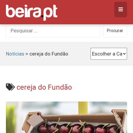
Skip
to
content
Procurar
Procurar
por:
Notícias
>
cereja do Fundão
cereja do Fundão