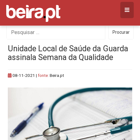
Skip
to
content
Procurar
Procurar
por:
Unidade Local de Saúde da Guarda
assinala Semana da Qualidade
08-11-2021
|
fonte:
Beira.pt