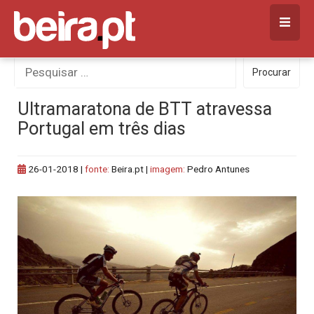
Skip
to
content
Procurar
Procurar
por:
Ultramaratona de BTT atravessa
Portugal em três dias
26-01-2018
|
fonte:
Beira.pt |
imagem:
Pedro Antunes