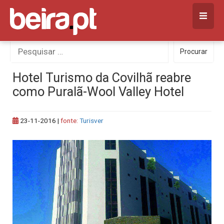
Skip
to
content
Procurar
Procurar
por:
Hotel Turismo da Covilhã reabre
como Puralã-Wool Valley Hotel
23-11-2016
|
fonte:
Turisver