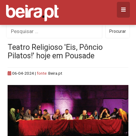
Skip
to
content
Procurar
Procurar
por:
Teatro Religioso 'Eis, Pôncio
Pilatos!' hoje em Pousade
06-04-2024
|
fonte:
Beira.pt