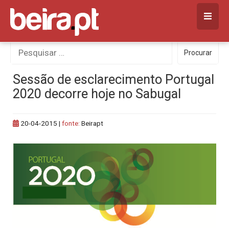
Skip
to
content
Procurar
Procurar
por:
Sessão de esclarecimento Portugal
2020 decorre hoje no Sabugal
20-04-2015
|
fonte:
Beirapt