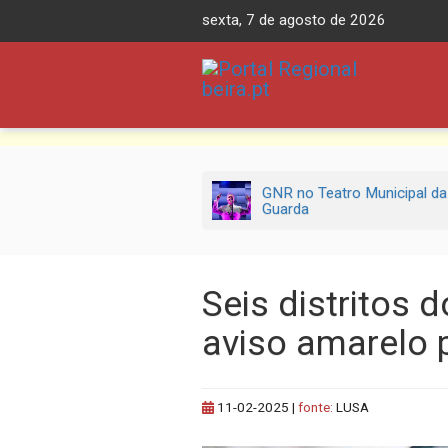
Skip
sexta, 7 de agosto de 2026
to
content
GNR no Teatro Municipal da
Guarda
Seis distritos 
aviso amarelo 
11-02-2025
|
fonte:
LUSA