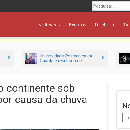
Procurar
por:
Notícias
Eventos
Diretório
Tu
Universidade Politécnica da
Guarda é resultado de...
do continente sob
por causa da chuva
No