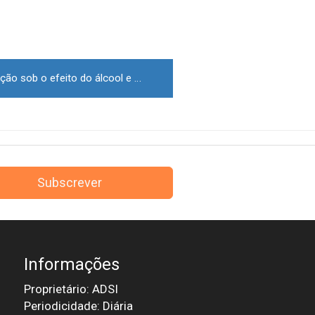
Detido em flagrante por condução sob o efeito do álcool e posse ilegal de arma em Aguiar da Beira
Subscrever
Informações
Proprietário: ADSI
Periodicidade: Diária