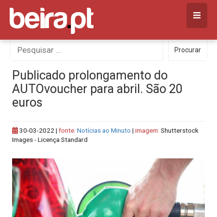
Skip
to
content
Procurar
Procurar
por:
Publicado prolongamento do
AUTOvoucher para abril. São 20
euros
30-03-2022
|
fonte:
Notícias ao Minuto
|
imagem:
Shutterstock
Images - Licença Standard