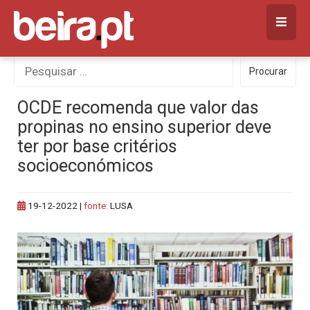
Skip
to
content
Procurar
Procurar
por:
OCDE recomenda que valor das
propinas no ensino superior deve
ter por base critérios
socioeconómicos
19-12-2022
|
fonte:
LUSA