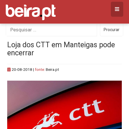
Skip
to
content
Procurar
Procurar
por:
Loja dos CTT em Manteigas pode
encerrar
20-08-2018
|
fonte:
Beira.pt