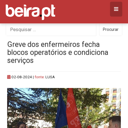
Skip
to
content
Procurar
Procurar
por:
Greve dos enfermeiros fecha
blocos operatórios e condiciona
serviços
02-08-2024
|
fonte:
LUSA