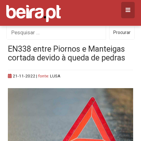
Skip
to
content
Procurar
Procurar
por:
EN338 entre Piornos e Manteigas
cortada devido à queda de pedras
21-11-2022
|
fonte:
LUSA