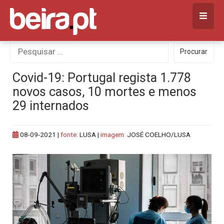
Skip
to
content
Procurar
Procurar
por:
Covid-19: Portugal regista 1.778
novos casos, 10 mortes e menos
29 internados
08-09-2021
|
fonte:
LUSA |
imagem:
JOSÉ COELHO/LUSA