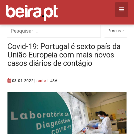
Skip
to
content
Procurar
Procurar
por:
Covid-19: Portugal é sexto país da
União Europeia com mais novos
casos diários de contágio
03-01-2022
|
fonte:
LUSA