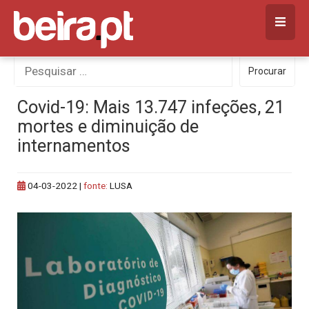
Skip
to
content
Procurar
Procurar
por:
Covid-19: Mais 13.747 infeções, 21
mortes e diminuição de
internamentos
04-03-2022
|
fonte:
LUSA