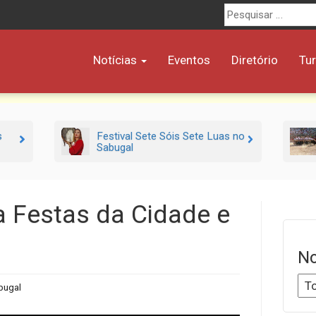
Procurar
por:
Notícias
Eventos
Diretório
Tu
s
Festival Sete Sóis Sete Luas no
Sabugal
a Festas da Cidade e
No
bugal