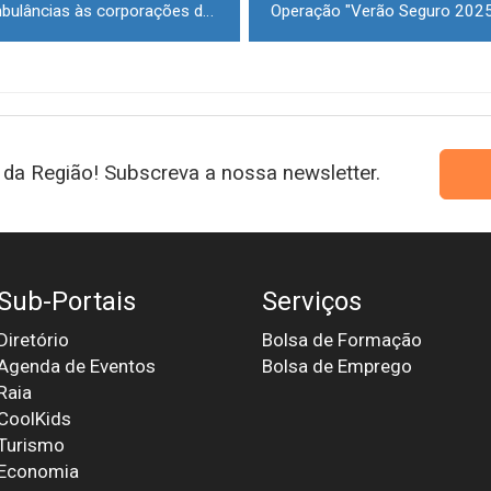
Câmara do Sabugal entrega ambulâncias às corporações dos bombeiros do concelho
da Região! Subscreva a nossa newsletter.
Sub-Portais
Serviços
Diretório
Bolsa de Formação
Agenda de Eventos
Bolsa de Emprego
Raia
CoolKids
Turismo
Economia