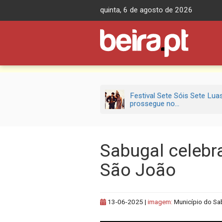
Skip
quinta, 6 de agosto de 2026
to
content
Festival Sete Sóis Sete Lua
prossegue no...
Sabugal celebr
São João
13-06-2025
|
imagem:
Município do Sa