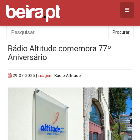
Skip
to
content
Procurar
Procurar
por:
Rádio Altitude comemora 77º
Aniversário
29-07-2025
|
imagem:
Rádio Altitude