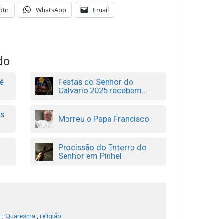
dIn
WhatsApp
Email
do
é
Festas do Senhor do
Calvário 2025 recebem...
as
Morreu o Papa Francisco
Procissão do Enterro do
Senhor em Pinhel
a
,
Quaresma
,
religião