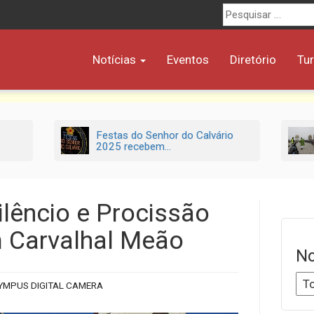
Procurar
por:
Notícias
Eventos
Diretório
Tu
Festas do Senhor do Calvário
2025 recebem...
ilêncio e Procissão
 Carvalhal Meão
No
YMPUS DIGITAL CAMERA