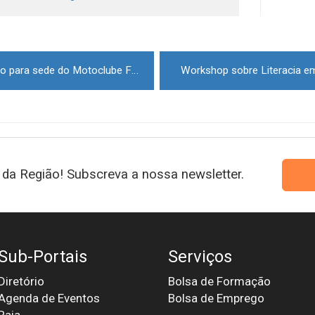
Município de Pinhel cede edifício para sede do Motoclube Falcões da Estrada
Workshop sobre Literacia e
da Região! Subscreva a nossa newsletter.
Sub-Portais
Serviços
Diretório
Bolsa de Formação
Agenda de Eventos
Bolsa de Emprego