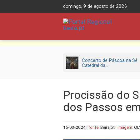
Skip
domingo, 9 de agosto de 2026
to
content
Concerto de Páscoa na Sé
Catedral da...
Procissão do S
dos Passos em
15-03-2024
|
fonte:
Beira.pt |
imagem:
OL