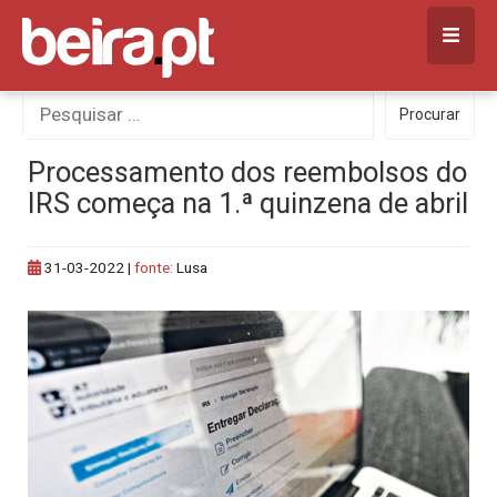
Skip
to
content
Procurar
Procurar
por:
Processamento dos reembolsos do
IRS começa na 1.ª quinzena de abril
31-03-2022
|
fonte:
Lusa