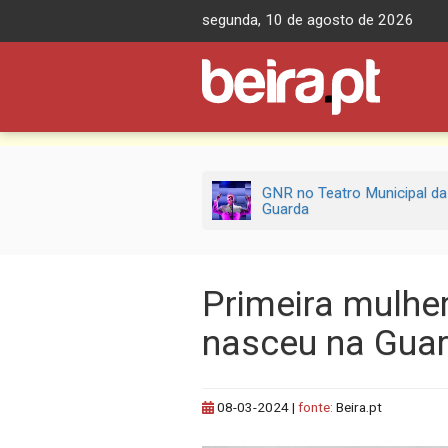
Skip
segunda, 10 de agosto de 2026
to
content
GNR no Teatro Municipal da
Guarda
Primeira mulhe
nasceu na Gua
08-03-2024
|
fonte:
Beira.pt