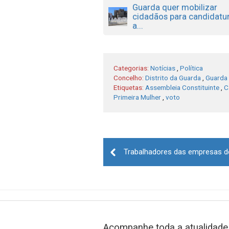
Guarda quer mobilizar
cidadãos para candidatu
a...
Categorias:
Notícias
,
Política
Concelho:
Distrito da Guarda
,
Guarda
Etiquetas:
Assembleia Constituinte
,
C
Primeira Mulher
,
voto
Post
navigation
Acompanhe toda a atualidade 