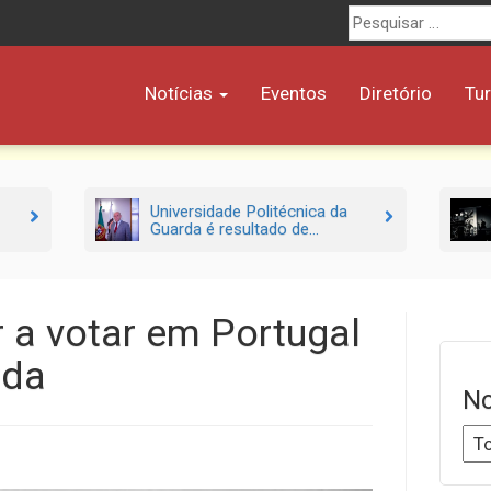
Procurar
por:
Notícias
Eventos
Diretório
Tu
Universidade Politécnica da
Guarda é resultado de...
r a votar em Portugal
rda
No