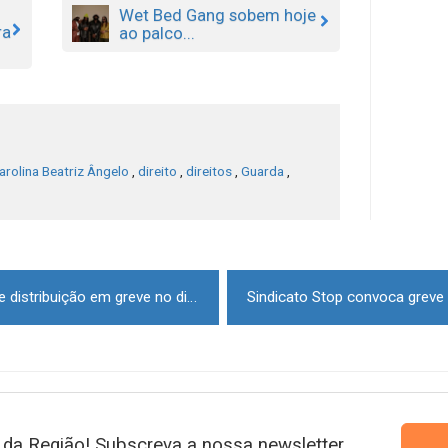
Wet Bed Gang sobem hoje
ra
ao palco...
arolina Beatriz Ângelo
,
direito
,
direitos
,
Guarda
,
Trabalhadores das empresas de distribuição em greve no dia 27 de março
da Região! Subscreva a nossa newsletter.