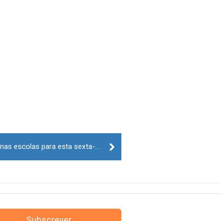
Sindicato Stop convoca greve nas escolas para esta sexta-feira
Subscrever