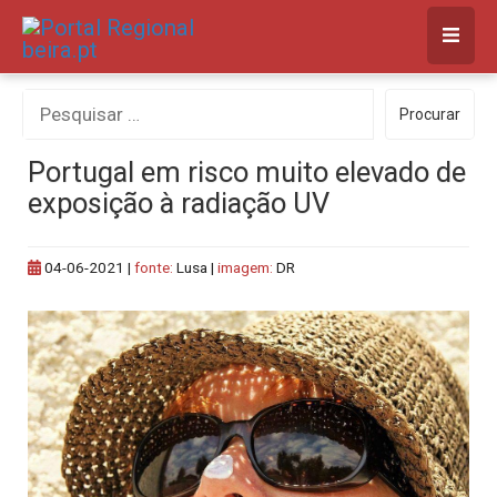
Skip
to
content
Procurar
Procurar
por:
Portugal em risco muito elevado de
exposição à radiação UV
04-06-2021
|
fonte:
Lusa |
imagem:
DR