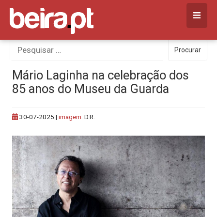
Skip
to
content
Procurar
Procurar
por:
Mário Laginha na celebração dos
85 anos do Museu da Guarda
30-07-2025
|
imagem:
D.R.