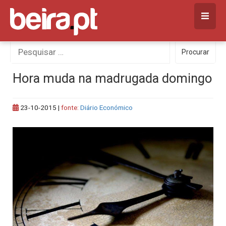
Skip
to
content
Procurar
Procurar
por:
Hora muda na madrugada domingo
23-10-2015
|
fonte:
Diário Económico