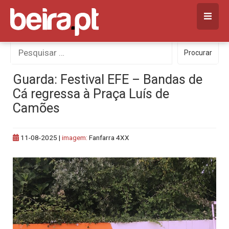
Skip
to
content
Procurar
Procurar
por:
Guarda: Festival EFE – Bandas de
Cá regressa à Praça Luís de
Camões
11-08-2025
|
imagem:
Fanfarra 4XX