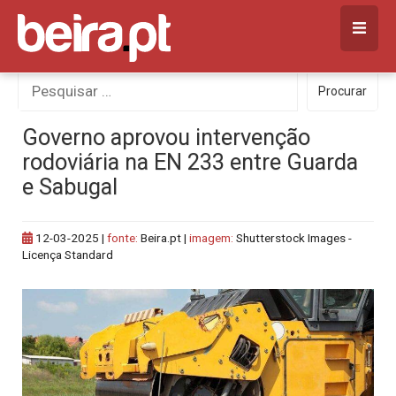
Skip
to
content
Procurar
Procurar
por:
Governo aprovou intervenção
rodoviária na EN 233 entre Guarda
e Sabugal
12-03-2025
|
fonte:
Beira.pt |
imagem:
Shutterstock Images -
Licença Standard