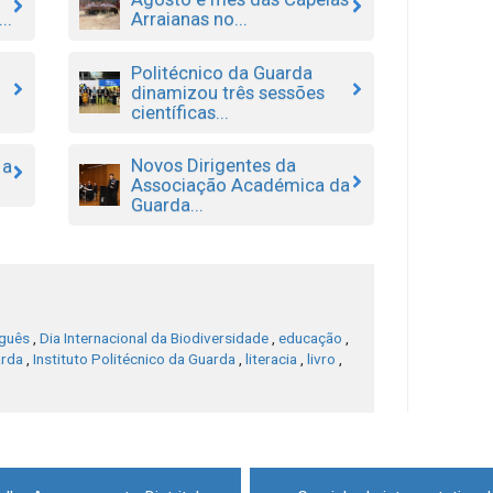
..
Arraianas no...
Politécnico da Guarda
dinamizou três sessões
científicas...
Novos Dirigentes da
 a
Associação Académica da
Guarda...
uguês
,
Dia Internacional da Biodiversidade
,
educação
,
rda
,
Instituto Politécnico da Guarda
,
literacia
,
livro
,