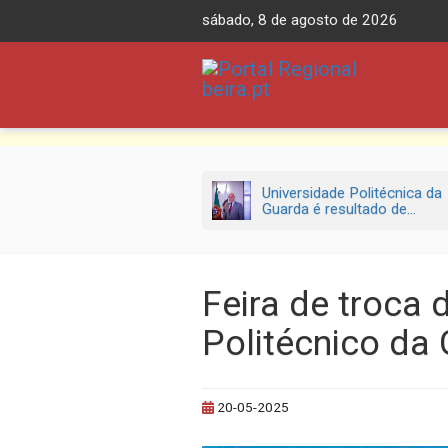
Skip
sábado, 8 de agosto de 2026
to
content
Universidade Politécnica da
Guarda é resultado de...
Feira de troca d
Politécnico da
20-05-2025