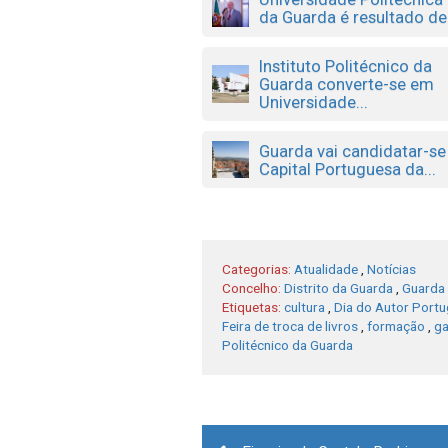
da Guarda é resultado de.
Instituto Politécnico da
Guarda converte-se em
Universidade...
Guarda vai candidatar-se
Capital Portuguesa da...
Categorias:
Atualidade
,
Notícias
Concelho:
Distrito da Guarda
,
Guarda
Etiquetas:
cultura
,
Dia do Autor Port
Feira de troca de livros
,
formação
,
ga
Politécnico da Guarda
Post