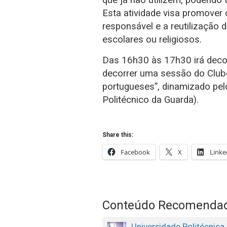
que já não utilizem, podendo 
Esta atividade visa promover 
responsável e a reutilização 
escolares ou religiosos.
Das 16h30 às 17h30 irá deco
decorrer uma sessão do Clube
portugueses”, dinamizado pelo
Politécnico da Guarda).
Share this:
Facebook
X
Linke
Conteúdo Recomenda
Universidade Politécnica