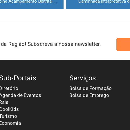
Figueira de Castelo Rodrigo acolhe Acampamento Distrital da JuveBombeiro
Caminhada interpretativa d
da Região! Subscreva a nossa newsletter.
Sub-Portais
Serviços
Diretório
Bolsa de Formação
Agenda de Eventos
Bolsa de Emprego
Raia
CoolKids
Turismo
Economia