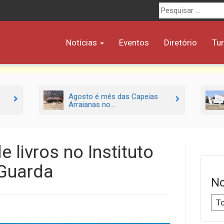
Procurar
por:
Notícias
Eventos
Diretório
Tu
Agosto é mês das Capeias
Arraianas no...
e livros no Instituto
 Guarda
No