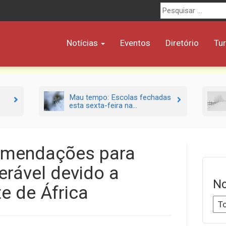
Procurar
por:
Notícias
Eventos
Diretório
Tu
Mau tempo: Escolas fechadas
esta sexta-feira na...
omendações para
erável devido a
No
e de África