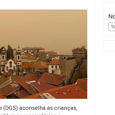
No
e (DGS) aconselha as crianças,