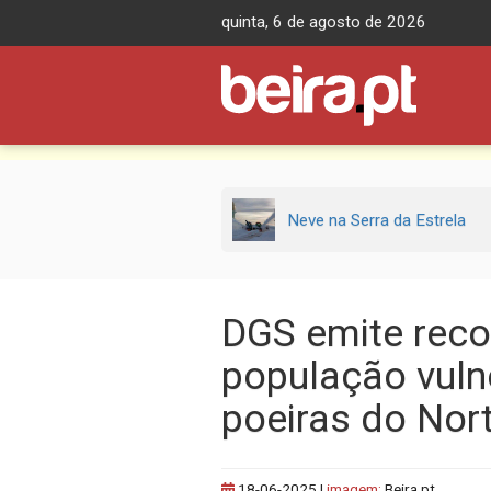
Skip
quinta, 6 de agosto de 2026
to
content
Neve na Serra da Estrela
DGS emite rec
população vuln
poeiras do Nort
18-06-2025
|
imagem:
Beira.pt