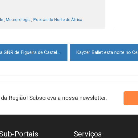
de
,
Meteorologia
,
Poeiras do Norte de África
Iniciada reabilitação do posto da GNR de Figueira de Castelo Rodrigo
da Região! Subscreva a nossa newsletter.
Sub-Portais
Serviços