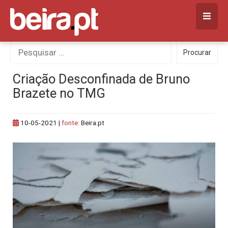
Skip
to
content
Procurar
Procurar
por:
Criação Desconfinada de Bruno
Brazete no TMG
10-05-2021
|
fonte:
Beira.pt