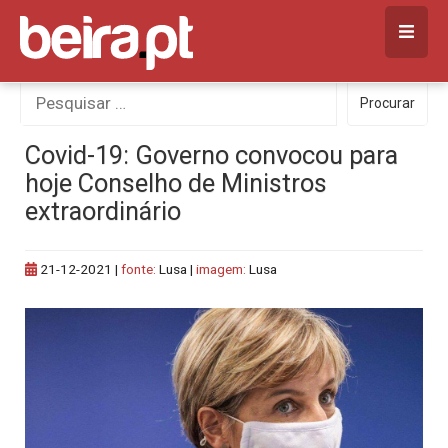
Skip
to
content
Procurar
Procurar
por:
Covid-19: Governo convocou para
hoje Conselho de Ministros
extraordinário
21-12-2021
|
fonte:
Lusa |
imagem:
Lusa