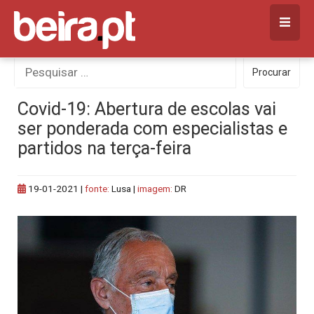
Skip
to
content
Procurar
Procurar
por:
Covid-19: Abertura de escolas vai
ser ponderada com especialistas e
partidos na terça-feira
19-01-2021
|
fonte:
Lusa |
imagem:
DR