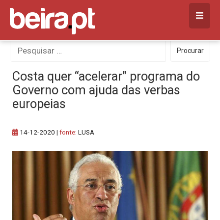
Skip
to
content
Procurar
Procurar
por:
Costa quer “acelerar” programa do
Governo com ajuda das verbas
europeias
14-12-2020
|
fonte:
LUSA