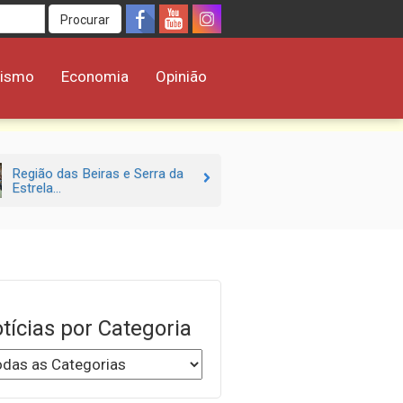
Procurar
rismo
Economia
Opinião
Região das Beiras e Serra da
Estrela...
tícias por Categoria