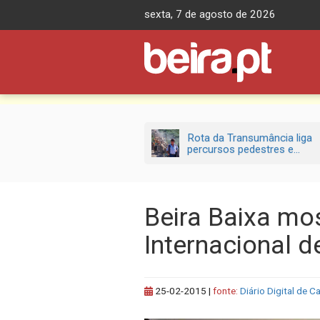
Skip
sexta, 7 de agosto de 2026
to
content
Rota da Transumância liga
percursos pedestres e...
Beira Baixa mos
Internacional d
25-02-2015
|
fonte:
Diário Digital de C