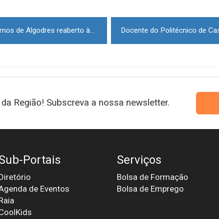
Trânsito na A25 na zona de Fornos de Algodres reaberto às 5h30
da Região! Subscreva a nossa newsletter.
Sub-Portais
Serviços
Diretório
Bolsa de Formação
Agenda de Eventos
Bolsa de Emprego
Raia
CoolKids