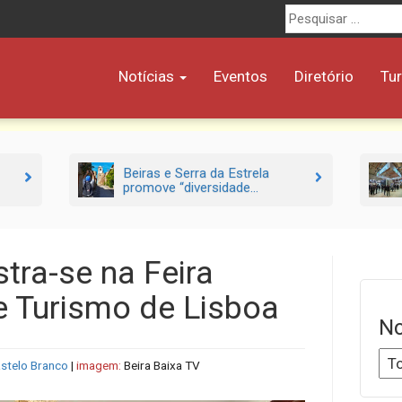
Procurar
por:
Notícias
Eventos
Diretório
Tu
Beiras e Serra da Estrela
promove “diversidade...
tra-se na Feira
e Turismo de Lisboa
No
astelo Branco
|
imagem:
Beira Baixa TV