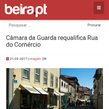
Skip
to
content
Procurar
Procurar
por:
Câmara da Guarda requalifica Rua
do Comércio
21-03-2017
|
imagem:
DR