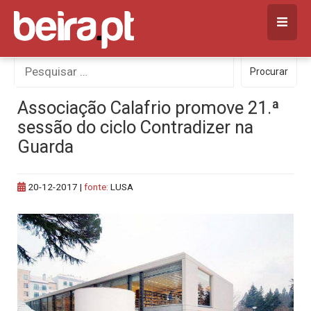
Skip
to
content
Procurar
Procurar
por:
Associação Calafrio promove 21.ª
sessão do ciclo Contradizer na
Guarda
20-12-2017
|
fonte:
LUSA