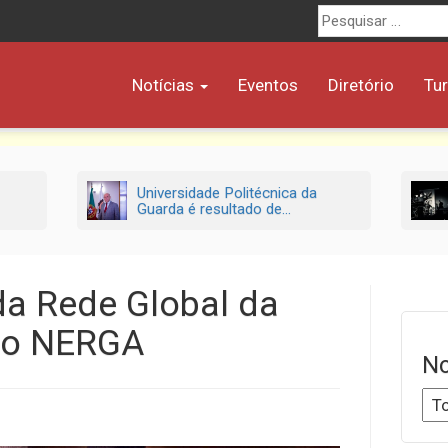
Procurar
por:
Notícias
Eventos
Diretório
Tu
Universidade Politécnica da
Guarda é resultado de...
a Rede Global da
 no NERGA
No