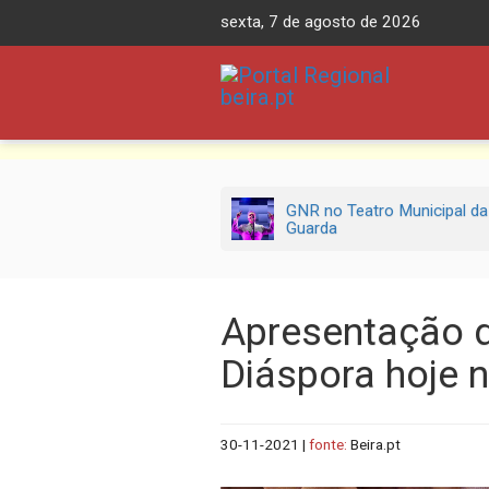
Skip
sexta, 7 de agosto de 2026
to
content
GNR no Teatro Municipal da
Guarda
Apresentação d
Diáspora hoje
30-11-2021
|
fonte:
Beira.pt