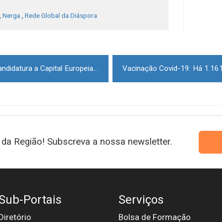
,
Nerga
,
Rede Global da Diáspora
Doze municípios formalizam candidatura a Capital Europeia da Cultura em 2027
da Região! Subscreva a nossa newsletter.
Sub-Portais
Serviços
Diretório
Bolsa de Formação