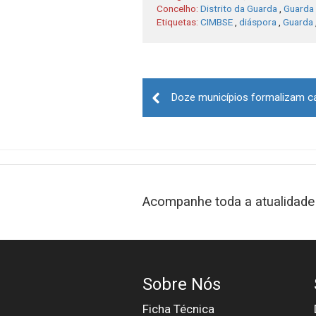
Concelho:
Distrito da Guarda
,
Guarda
Etiquetas:
CIMBSE
,
diáspora
,
Guarda
Post
navigation
Acompanhe toda a atualidade 
Sobre Nós
Ficha Técnica