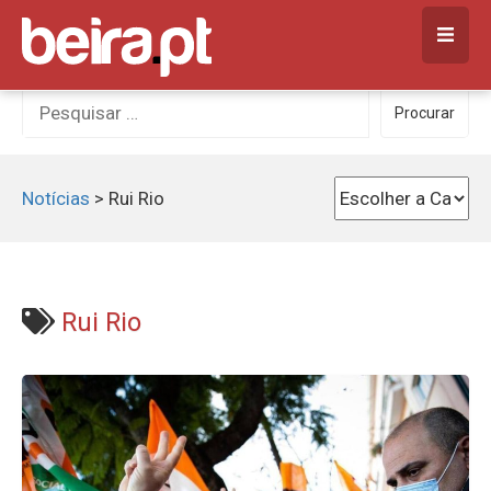
Skip
to
content
Procurar
Procurar
por:
Notícias
>
Rui Rio
Rui Rio