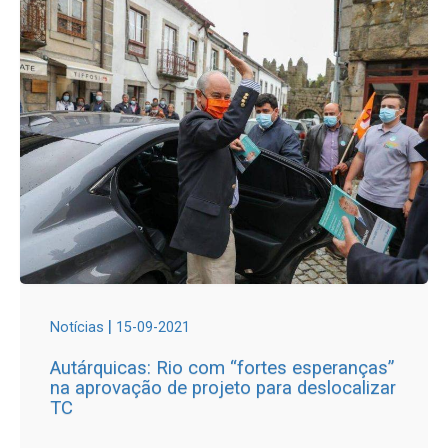
|
Notícias
15-09-2021
Autárquicas: Rio com “fortes esperanças”
na aprovação de projeto para deslocalizar
TC