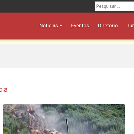
Procurar
por:
Notícias
Eventos
Diretório
Tu
cia