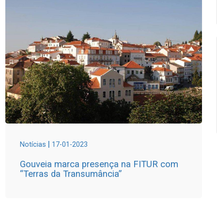
|
Notícias
17-01-2023
Gouveia marca presença na FITUR com
“Terras da Transumância”