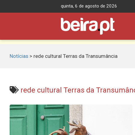
Skip
quinta, 6 de agosto de 2026
to
content
Notícias
>
rede cultural Terras da Transumância
rede cultural Terras da Transumân