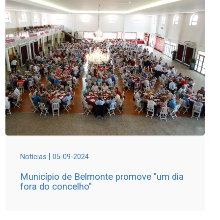
|
Notícias
05-09-2024
Município de Belmonte promove "um dia
fora do concelho"