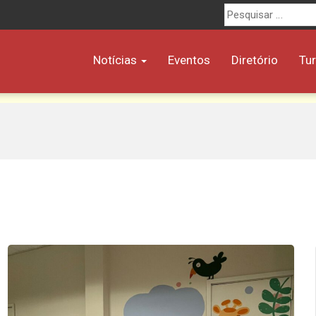
Procurar
por:
Notícias
Eventos
Diretório
Tu