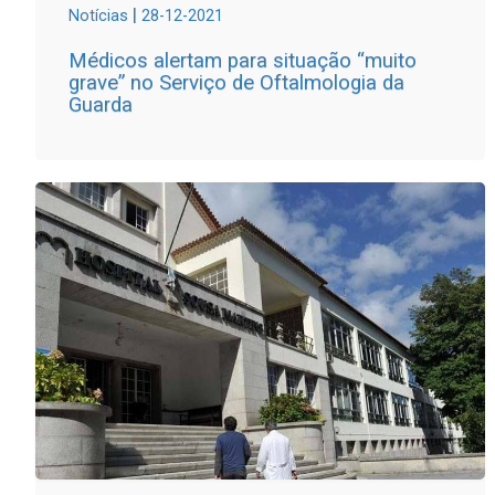
|
Notícias
28-12-2021
Médicos alertam para situação “muito
grave” no Serviço de Oftalmologia da
Guarda