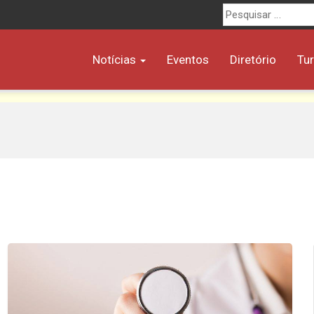
Procurar
por:
Notícias
Eventos
Diretório
Tu