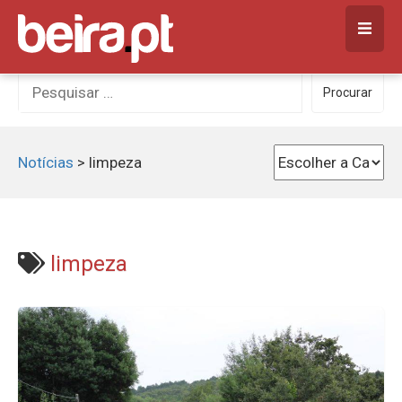
Skip
to
content
Procurar
Procurar
por:
Notícias
>
limpeza
limpeza