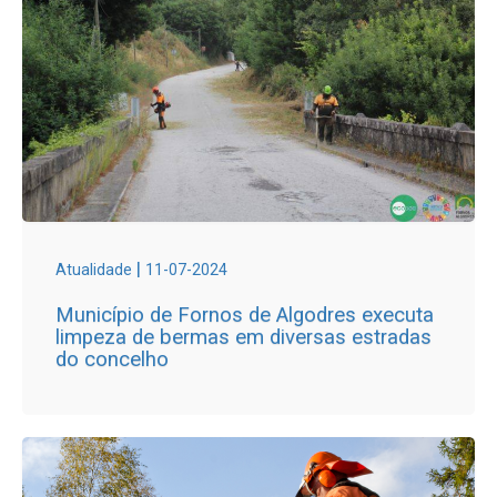
|
Atualidade
11-07-2024
Município de Fornos de Algodres executa
limpeza de bermas em diversas estradas
do concelho