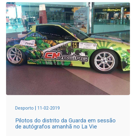
|
Desporto
11-02-2019
Pilotos do distrito da Guarda em sessão
de autógrafos amanhã no La Vie