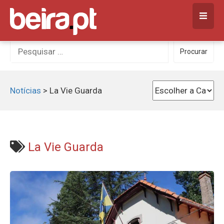
Skip
to
content
Procurar
Procurar
por:
Notícias
>
La Vie Guarda
La Vie Guarda