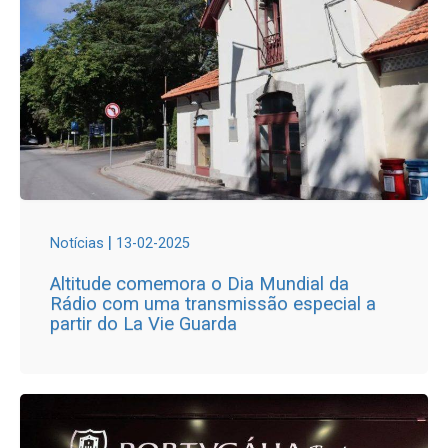
|
Notícias
13-02-2025
Altitude comemora o Dia Mundial da
Rádio com uma transmissão especial a
partir do La Vie Guarda