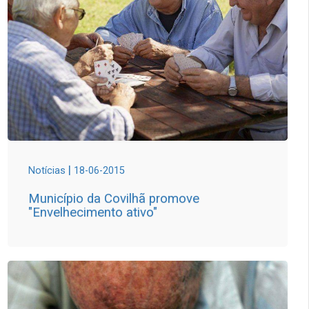
|
Notícias
18-06-2015
Município da Covilhã promove
"Envelhecimento ativo"