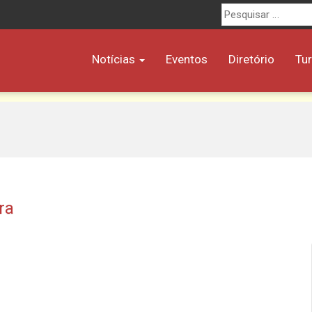
Procurar
por:
Notícias
Eventos
Diretório
Tu
ra