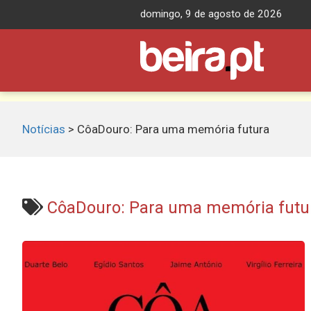
Skip
domingo, 9 de agosto de 2026
to
content
Notícias
>
CôaDouro: Para uma memória futura
CôaDouro: Para uma memória futu