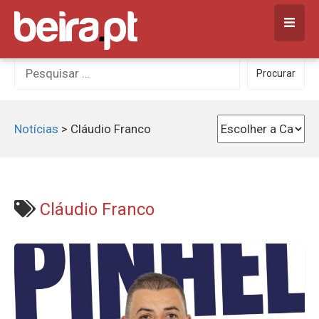
Skip
to
content
Procurar
Procurar
por:
Notícias
>
Cláudio Franco
Cláudio Franco