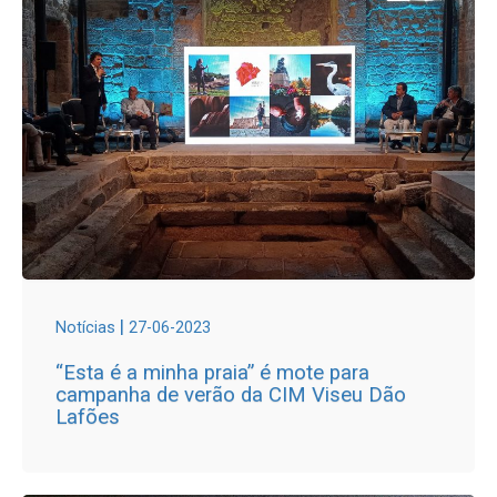
|
Notícias
27-06-2023
“Esta é a minha praia” é mote para
campanha de verão da CIM Viseu Dão
Lafões