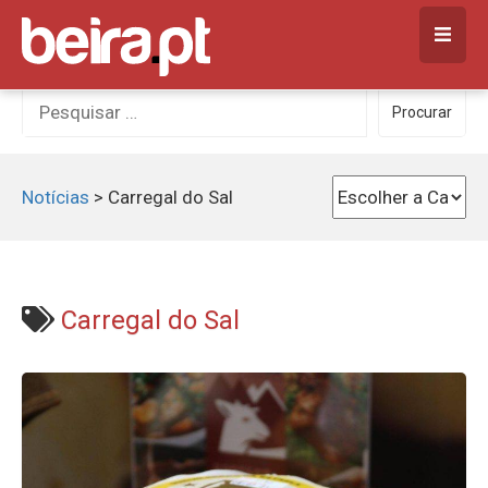
Skip
to
content
Procurar
Procurar
por:
Notícias
>
Carregal do Sal
Carregal do Sal