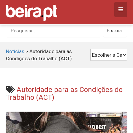
Skip
to
content
Procurar
Procurar
por:
Notícias
>
Autoridade para as
Condições do Trabalho (ACT)
Autoridade para as Condições do
Trabalho (ACT)