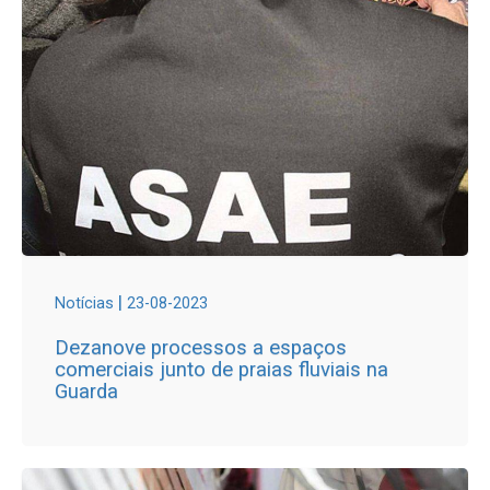
|
Notícias
23-08-2023
Dezanove processos a espaços
comerciais junto de praias fluviais na
Guarda