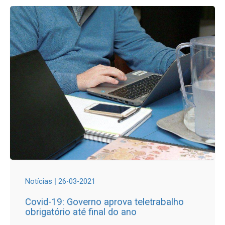
|
Notícias
26-03-2021
Covid-19: Governo aprova teletrabalho
obrigatório até final do ano