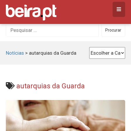
Skip
to
content
Procurar
Procurar
por:
Notícias
>
autarquias da Guarda
autarquias da Guarda