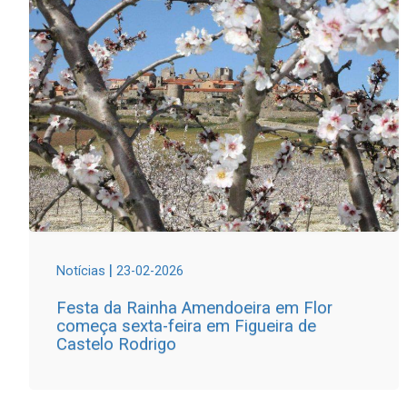
|
Notícias
23-02-2026
Festa da Rainha Amendoeira em Flor
começa sexta-feira em Figueira de
Castelo Rodrigo