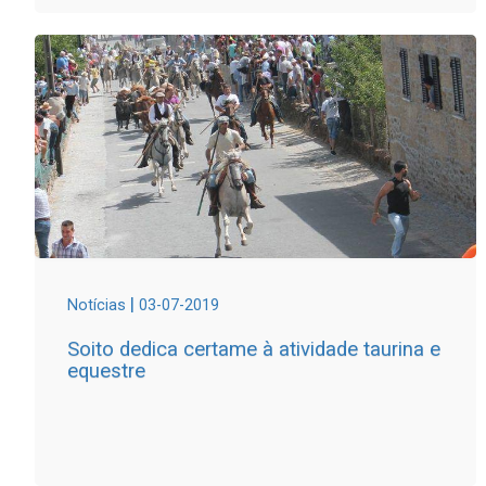
|
Notícias
03-07-2019
Soito dedica certame à atividade taurina e
equestre