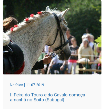
|
Notícias
11-07-2019
II Feira do Touro e do Cavalo começa
amanhã no Soito (Sabugal)