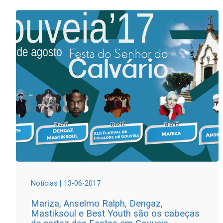
|
Notícias
13-06-2017
Mariza, Anselmo Ralph, Dengaz,
Mastiksoul e Best Youth são os cabeças