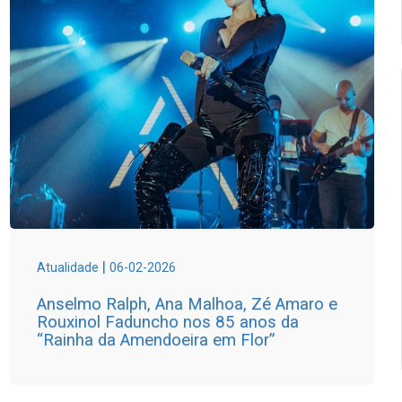
|
Atualidade
06-02-2026
Anselmo Ralph, Ana Malhoa, Zé Amaro e
Rouxinol Faduncho nos 85 anos da
“Rainha da Amendoeira em Flor”