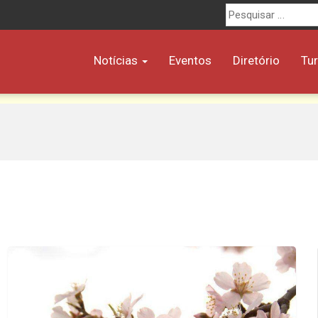
Procurar
por:
Notícias
Eventos
Diretório
Tu