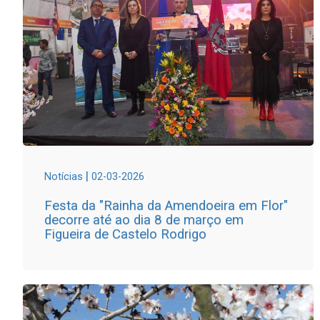
|
Notícias
02-03-2026
Festa da "Rainha da Amendoeira em Flor"
decorre até ao dia 8 de março em
Figueira de Castelo Rodrigo